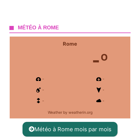
MÉTÉO À ROME
Rome
-º
-
-
-
-
-
-
Weather
by weatherin.org
Météo à Rome mois par mois