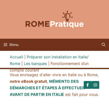
Aller
au
contenu
Menu
Accueil
|
Préparer son installation en Italie/
Rome
|
Les banques
|
Fonctionnement d’un
compte courant
Vous envisagez d'aller vivre en Italie ou à Rome,
notre eBook gratuit
,
MÉMENTO DES
DÉMARCHES ET ÉTAPES À EFFECTUER
AVANT DE PARTIR EN ITALIE
est fait pour vous.