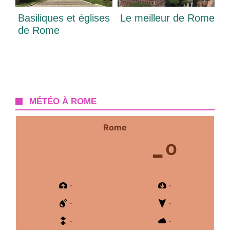
Basiliques et églises
Le meilleur de Rome
de Rome
MÉTÉO À ROME
Rome
-º
-
-
-
-
-
-