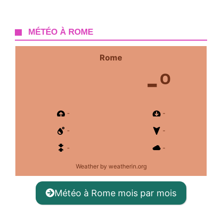
MÉTÉO À ROME
Rome
-º
-
-
-
-
-
-
Weather
by weatherin.org
Météo à Rome mois par mois