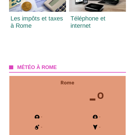
Les impôts et taxes
Téléphone et
à Rome
internet
MÉTÉO À ROME
Rome
-º
-
-
-
-