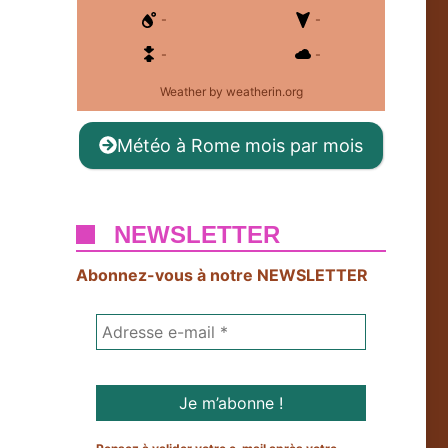
-
-
-
-
Weather
by weatherin.org
Météo à Rome mois par mois
NEWSLETTER
Abonnez-vous à notre NEWSLETTER