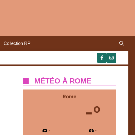
Collection RP
MÉTÉO À ROME
Rome
-º
-
-