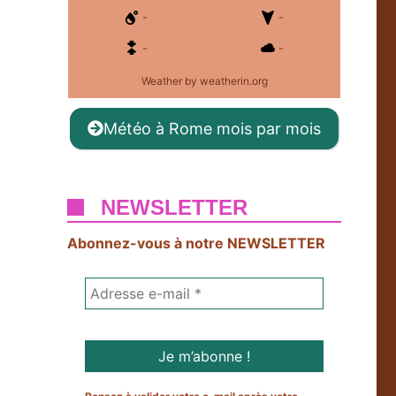
-
-
-
-
Weather
by weatherin.org
Météo à Rome mois par mois
NEWSLETTER
Abonnez-vous à notre NEWSLETTER