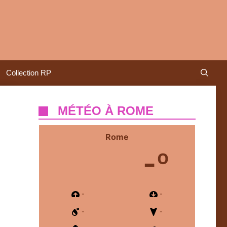
Collection RP
MÉTÉO À ROME
Rome
-º
-
-
-
-