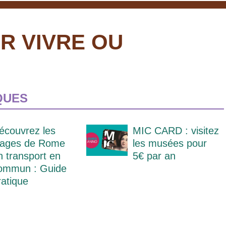
R VIVRE OU
QUES
écouvrez les
MIC CARD : visitez
lages de Rome
les musées pour
n transport en
5€ par an
ommun : Guide
ratique