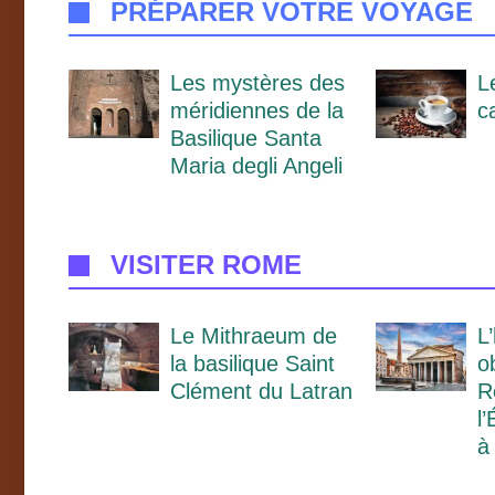
PRÉPARER VOTRE VOYAGE
Les mystères des
L
méridiennes de la
c
Basilique Santa
Maria degli Angeli
VISITER ROME
Le Mithraeum de
L
la basilique Saint
o
Clément du Latran
R
l
à