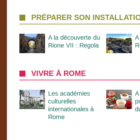
PRÉPARER SON INSTALLATI
A la découverte du
A
Rione VII : Regola
R
VIVRE À ROME
Les académies
A
culturelles
p
internationales à
d
Rome