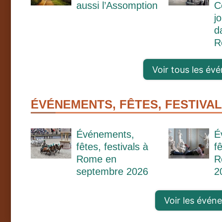
aussi l’Assomption
C
j
d
R
Voir tous les év
ÉVÉNEMENTS, FÊTES, FESTIVAL
Événements,
É
fêtes, festivals à
f
Rome en
R
septembre 2026
2
Voir les évén