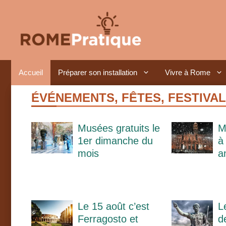
Aller
au
contenu
Accueil
Préparer son installation
Vivre à Rome
ÉVÉNEMENTS, FÊTES, FESTIVAL
Musées gratuits le
M
1er dimanche du
à
mois
a
Le 15 août c’est
L
Ferragosto et
d