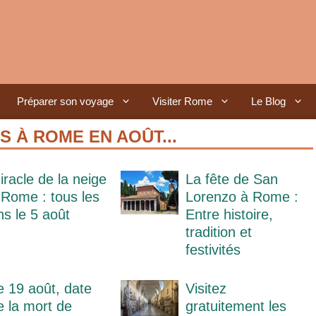
Préparer son voyage
Visiter Rome
Le Blog
S À ROME EN AOÛT...
iracle de la neige
La fête de San
 Rome : tous les
Lorenzo à Rome :
ns le 5 août
Entre histoire,
tradition et
festivités
e 19 août, date
Visitez
e la mort de
gratuitement les