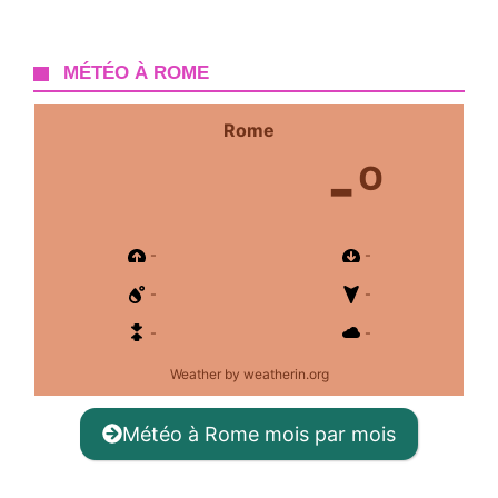
MÉTÉO À ROME
Rome
-º
-
-
-
-
-
-
Weather
by weatherin.org
Météo à Rome mois par mois