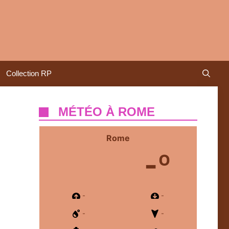
Collection RP
MÉTÉO À ROME
Rome
-º
-
-
-
-