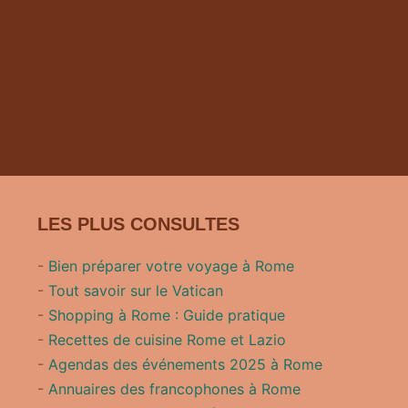
LES PLUS CONSULTES
-
Bien préparer votre voyage à Rome
-
Tout savoir sur le Vatican
-
Shopping à Rome : Guide pratique
-
Recettes de cuisine Rome et Lazio
-
Agendas des événements 2025 à Rome
-
Annuaires des francophones à Rome