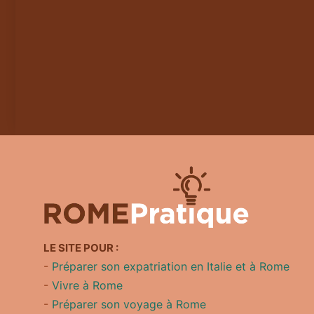
LE SITE POUR :
-
Préparer son expatriation en Italie et à Rome
-
Vivre à Rome
-
Préparer son voyage à Rome