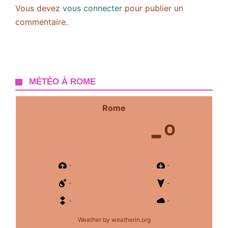
Vous devez
vous connecter
pour publier un
commentaire.
MÉTÉO À ROME
Rome
-º
-
-
-
-
-
-
Weather
by weatherin.org