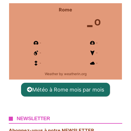
Rome
-º
-
-
-
-
-
-
Weather
by weatherin.org
Météo à Rome mois par mois
NEWSLETTER
Abonnez-vous à notre NEWSLETTER