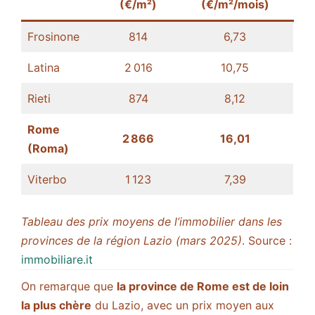
(€/m²)
(€/m²/mois)
Frosinone
814
6,73
Latina
2 016
10,75
Rieti
874
8,12
Rome
2 866
16,01​
(Roma)
Viterbo
1 123
7,39
Tableau des prix moyens de l’immobilier dans les
provinces de la région Lazio (mars 2025)
. Source :
immobiliare.it
On remarque que
la province de Rome est de loin
la plus chère
du Lazio, avec un prix moyen aux