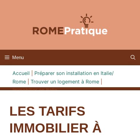
Aller
au
contenu
Menu
Accueil
|
Préparer son installation en Italie/
Rome
|
Trouver un logement à Rome
|
Immobilier en Italie
LES TARIFS
IMMOBILIER À