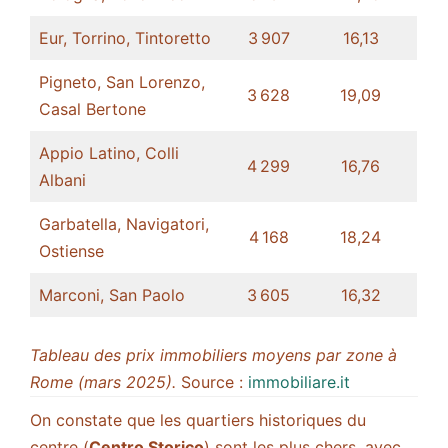
Eur, Torrino, Tintoretto
3 907
16,13
Pigneto, San Lorenzo,
3 628
19,09
Casal Bertone
Appio Latino, Colli
4 299
16,76
Albani
Garbatella, Navigatori,
4 168
18,24​
Ostiense
Marconi, San Paolo
3 605
16,32
Tableau des prix immobiliers moyens par zone à
Rome (mars 2025).
Source : ​
immobiliare.it
On constate que les quartiers historiques du
centre (
Centro Storico
) sont les plus chers, avec