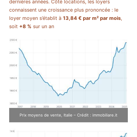
dernières années. Côté locations, les loyers
connaissent une croissance plus prononcée : le
loyer moyen s’établit à
13,84 € par m² par mois
,
soit
+8 %
sur un an​
Prix moyens de vente, Italie – Crédit : immobiliare.it