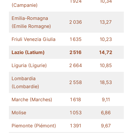
1 924
10,34​
(Campanie)
Emilia-Romagna
2 036
13,27​
(Emilie Romagne)
Friuli Venezia Giulia
1 635
10,23​
Lazio (Latium)
2 516
14,72
Liguria (Ligurie)
2 664
10,85
Lombardia
2 558
18,53
(Lombardie)
Marche (Marches)
1 618
9,11
Molise
1 053
6,86
Piemonte (Piémont)
1 391
9,67