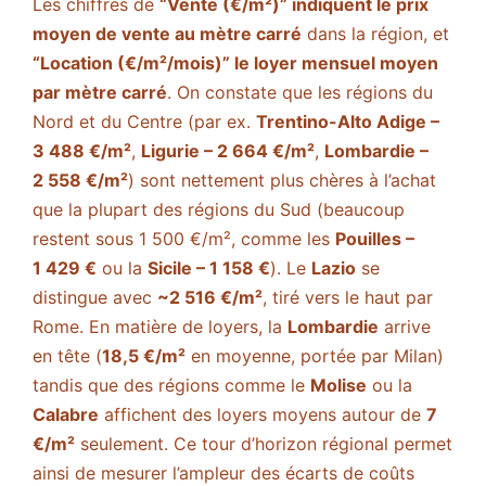
Les chiffres de
“Vente (€/m²)” indiquent le prix
moyen de vente au mètre carré
dans la région, et
“Location (€/m²/mois)” le loyer mensuel moyen
par mètre carré
. On constate que les régions du
Nord et du Centre (par ex.
Trentino-Alto Adige –
3 488 €/m²
,
Ligurie – 2 664 €/m²
,
Lombardie –
2 558 €/m²
) sont nettement plus chères à l’achat
que la plupart des régions du Sud (beaucoup
restent sous 1 500 €/m², comme les
Pouilles –
1 429 €
ou la
Sicile – 1 158 €
)​. Le
Lazio
se
distingue avec
~2 516 €/m²
, tiré vers le haut par
Rome​. En matière de loyers, la
Lombardie
arrive
en tête (
18,5 €/m²
en moyenne, portée par Milan)
tandis que des régions comme le
Molise
ou la
Calabre
affichent des loyers moyens autour de
7
€/m²
seulement​. Ce tour d’horizon régional permet
ainsi de mesurer l’ampleur des écarts de coûts