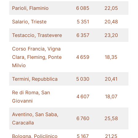
Parioli, Flaminio
6 085
22,05
Salario, Trieste
5 351
20,48
Testaccio, Trastevere
6 357
23,20​
Corso Francia, Vigna
Clara, Fleming, Ponte
4 659
18,35
Milvio
Termini, Repubblica
5 030
20,41
Re di Roma, San
4 607
18,07
Giovanni
Aventino, San Saba,
6 760
25,58
Caracalla
Bologna, Policlinico
5 167
21,25​