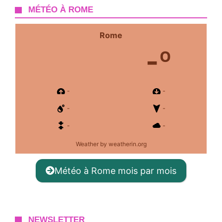
MÉTÉO À ROME
Rome
-º
-
-
-
-
-
-
Weather
by weatherin.org
Météo à Rome mois par mois
NEWSLETTER