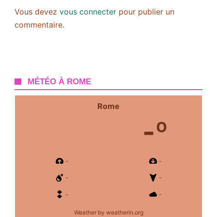
Vous devez
vous connecter
pour publier un
commentaire.
MÉTÉO À ROME
Rome
-º
-
-
-
-
-
-
Weather
by weatherin.org