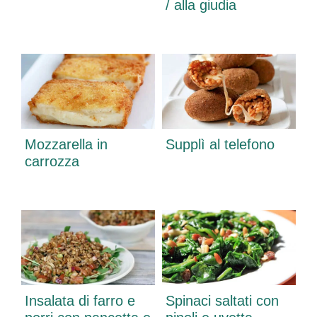
/ alla giudia
Mozzarella in
Supplì al telefono
carrozza
Insalata di farro e
Spinaci saltati con