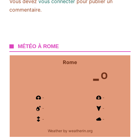
Vous devez
vous connecter
pour publier un
commentaire.
MÉTÉO À ROME
Rome
-º
-
-
-
-
-
-
Weather
by weatherin.org