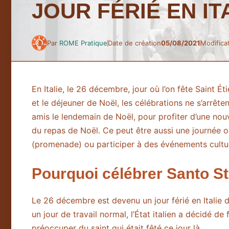
JOUR FÉRIÉ EN IT
Par
ROME Pratique
Date de création
05/08/2021
Modifica
En Italie, le 26 décembre, jour où l’on fête Saint Ét
et le déjeuner de Noël, les célébrations ne s’arrêten
amis le lendemain de Noël, pour profiter d’une nouve
du repas de Noël. Ce peut être aussi une journée o
(promenade) ou participer à des événements cultur
Pourquoi célébrer Santo S
Le 26 décembre est devenu un jour férié en Italie d
un jour de travail normal, l’État italien a décidé de
préoccuper du saint qui était fêté ce jour là.