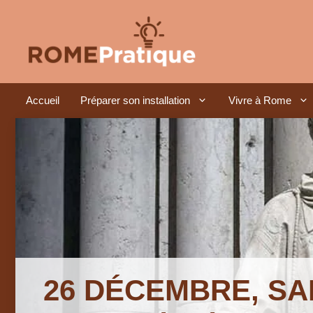
Aller
au
contenu
Accueil
Préparer son installation
Vivre à Rome
26 DÉCEMBRE, SA