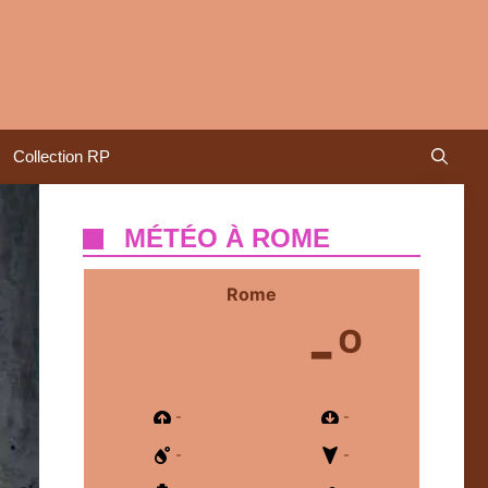
Collection RP
MÉTÉO À ROME
Rome
-º
-
-
-
-