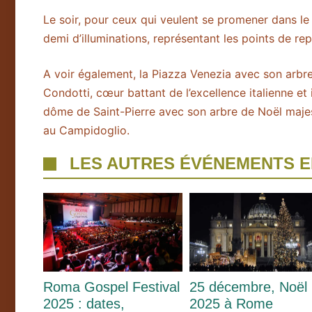
Le soir, pour ceux qui veulent se promener dans le c
demi d’illuminations, représentant les points de rep
A voir également, la Piazza Venezia avec son arbre
Condotti, cœur battant de l’excellence italienne et i
dôme de Saint-Pierre avec son arbre de Noël majes
au Campidoglio.
LES AUTRES ÉVÉNEMENTS 
Roma Gospel Festival
25 décembre, Noël
2025 : dates,
2025 à Rome