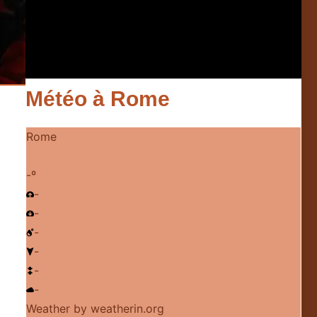
Météo à Rome
Rome
-º
-
-
-
-
-
-
Weather
by weatherin.org