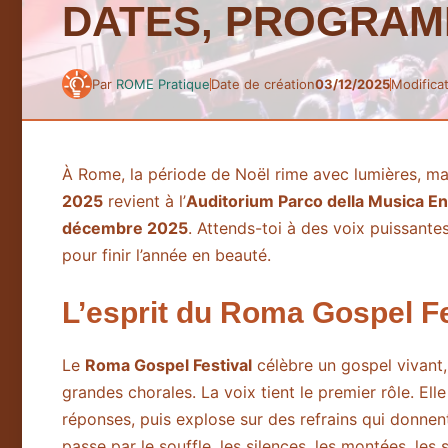
DATES, PROGRAM
Par
ROME Pratique
Date de création
03/12/2025
Modifica
À Rome, la période de Noël rime avec lumières, m
2025
revient à l’
Auditorium Parco della Musica E
décembre 2025
. Attends-toi à des voix puissante
pour finir l’année en beauté.
L’esprit du Roma Gospel Fe
Le
Roma Gospel Festival
célèbre un gospel vivant, 
grandes chorales. La voix tient le premier rôle. Ell
réponses, puis explose sur des refrains qui donnent
passe par le souffle, les silences, les montées, les 