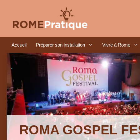
Aller
au
contenu
Accueil
Préparer son installation
Vivre à Rome
ROMA GOSPEL FES