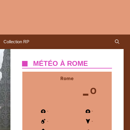
Collection RP
MÉTÉO À ROME
Rome
-º
-
-
-
-