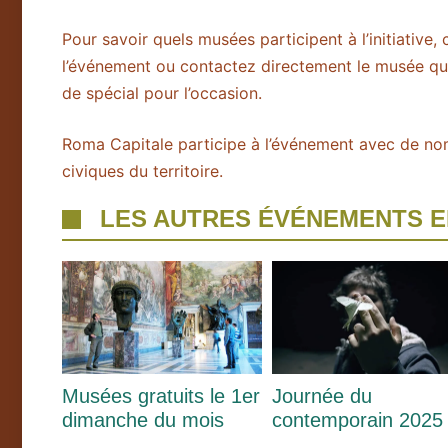
Pour savoir quels musées participent à l’initiative,
l’événement ou contactez directement le musée qui 
de spécial pour l’occasion.
Roma Capitale participe à l’événement avec de no
civiques du territoire.
LES AUTRES ÉVÉNEMENTS 
Musées gratuits le 1er
Journée du
dimanche du mois
contemporain 2025