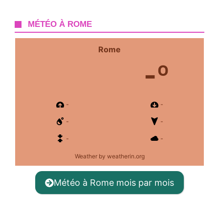
MÉTÉO À ROME
Rome
-º
-
-
-
-
-
-
Weather
by weatherin.org
Météo à Rome mois par mois