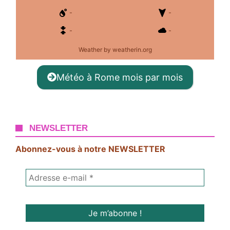
-
-
-
-
Weather
by weatherin.org
Météo à Rome mois par mois
NEWSLETTER
Abonnez-vous à notre NEWSLETTER