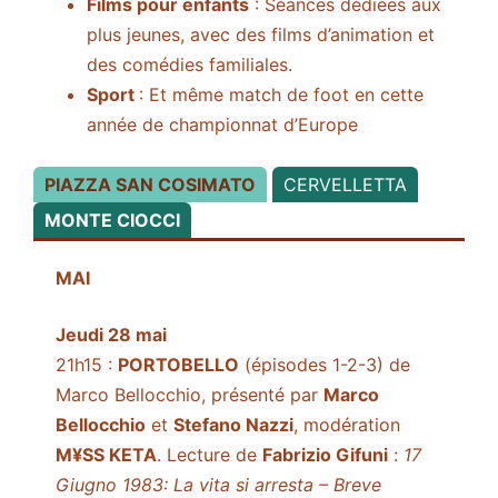
Films pour enfants
: Séances dédiées aux
plus jeunes, avec des films d’animation et
des comédies familiales.
Sport
: Et même match de foot en cette
année de championnat d’Europe
PIAZZA SAN COSIMATO
CERVELLETTA
MONTE CIOCCI
MAI
Jeudi 28 mai
21h15 :
PORTOBELLO
(épisodes 1-2-3) de
Marco Bellocchio, présenté par
Marco
Bellocchio
et
Stefano Nazzi
, modération
M¥SS KETA
. Lecture de
Fabrizio Gifuni
:
17
Giugno 1983: La vita si arresta – Breve