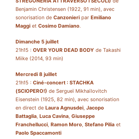
STREGONERIA ATTRAVERSO I SECOLI)
de
Benjamin Christensen (1922, 91 min), avec
sonorisation de
Canzonieri
par
Emiliano
Maggi
et
Cosimo Damiano
.
Dimanche 5 juillet
21h15 :
OVER YOUR DEAD BODY
de Takashi
Miike (2014, 93 min)
Mercredi 8 juillet
21h15 :
Ciné-concert : STACHKA
(SCIOPERO!)
de Sergueï Mikhaïlovitch
Eisenstein (1925, 82 min), avec sonorisation
en direct de
Laura Agnusdei
,
Jacopo
Battaglia
,
Luca Cavina
,
Giuseppe
Franchellucci
,
Ramon Moro
,
Stefano Pilia
et
Paolo Spaccamonti