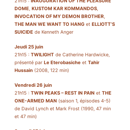
21h15 :
INAUGURATION OF THE PLEASURE
DOME
,
KUSTOM KAR KOMMANDOS
,
INVOCATION OF MY DEMON BROTHER
,
THE MAN WE WANT TO HANG
et
ELLIOTT’S
SUICIDE
de Kenneth Anger
Jeudi 25 juin
21h15 :
TWILIGHT
de Catherine Hardwicke,
présenté par
Le Eterobasiche
et
Tahir
Hussain
(2008, 122 min)
Vendredi 26 juin
21h15 :
TWIN PEAKS – REST IN PAIN
et
THE
ONE-ARMED MAN
(saison 1, épisodes 4-5)
de David Lynch et Mark Frost (1990, 47 min
et 47 min)