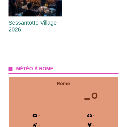
Sessantotto Village
2026
MÉTÉO À ROME
Rome
-º
-
-
-
-