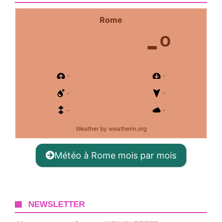
Rome
-º
-
-
-
-
-
-
Weather
by weatherin.org
Météo à Rome mois par mois
NEWSLETTER